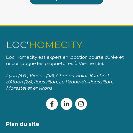
et
av
ex
ét
Se
im
vo
LOC'
HOMECITY
at
n
fa
Loc'Homecity est expert en location courte durée et
LO
accompagne les propriétaires à Vienne (38).
re
co
Lyon (69) , Vienne (38), Chanas, Saint-Rambert-
Me
d'Albon (26), Roussillon, Le Péage-de-Roussillon,
co
Morestel et environs
Plan du site