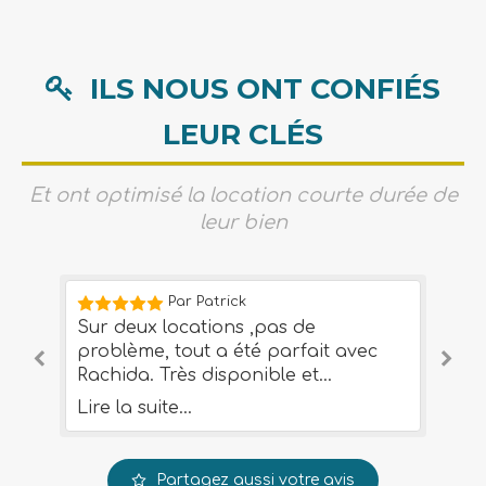
ILS NOUS ONT CONFIÉS
LEUR CLÉS
Et ont optimisé la location courte durée de
leur bien
Par Patrick
Sur deux locations ,pas de
Je
problème, tout a été parfait avec
pr
e
Rachida. Très disponible et
ne
professionnelle.
co
Lire la suite...
Li
fo
.
de
es
Partagez aussi votre avis