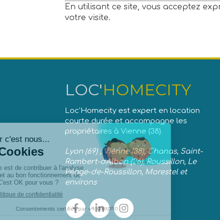
En utilisant ce site, vous acceptez ex
votre visite.
LOC'
HOMECITY
Loc'Homecity est expert en location
courte durée et accompagne les
propriétaires à Vienne (38).
Lyon (69) , Vienne (38), Chanas, Saint-
Rambert-d'Albon (26), Roussillon, Le
Péage-de-Roussillon, Morestel et
environs